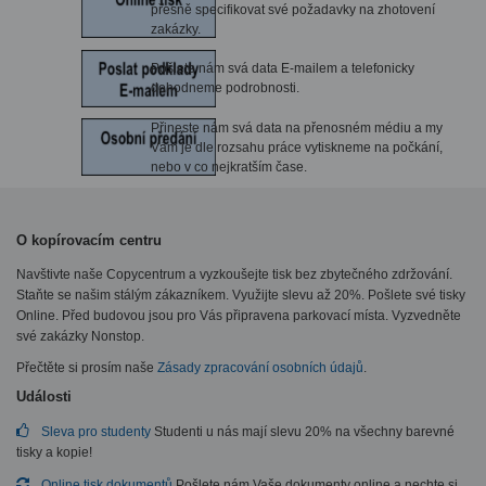
přesně specifikovat své požadavky na zhotovení
zakázky.
Pošlete nám svá data E-mailem a telefonicky
dohodneme podrobnosti.
Přineste nám svá data na přenosném médiu a my
Vám je dle rozsahu práce vytiskneme na počkání,
nebo v co nejkratším čase.
O kopírovacím centru
Navštivte naše Copycentrum a vyzkoušejte tisk bez zbytečného zdržování.
Staňte se našim stálým zákazníkem. Využijte slevu až 20%. Pošlete své tisky
Online. Před budovou jsou pro Vás připravena parkovací místa. Vyzvedněte
své zakázky Nonstop.
Přečtěte si prosím naše
Zásady zpracování osobních údajů
.
Události
Sleva pro studenty
Studenti u nás mají slevu 20% na všechny barevné
tisky a kopie!
Online tisk dokumentů
Pošlete nám Vaše dokumenty online a nechte si