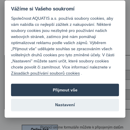
Technické výkresy
Vážíme si Vašeho soukromí
Pauzáky
Společnost AQUATIS a.s. používá soubory cookies, aby
Mapy
vám nabídla co nejlepší zážitek z nakupování. Některé
soubory cookies jsou nezbytné pro používání našich
webových stránek, zatímco jiné nám pomáhají
Výběr z
optimalizovat reklamu podle vašich zájmů. Výběrem
ceníku
„Přijmout vše“ udělujete souhlas se zpracováním všech
volitelných druhů cookies pro tyto zmíněné účely. V části
„Nastavení“ můžete sami určit, které soubory cookies
chcete povolit či zamítnout. Více informací naleznete v
Zásadách používání souborů cookies
.
Skenování A2 - A0 1 - 10 ks
Skenování A2 - A0 11 - 30 ks
Přijmout vše
Skenování A2 - A0 od 31 ks
Skenování uložení zakázky na médium nebo E-mail
Nastavení
Pomocí online formuláře můžete k připojeným datům